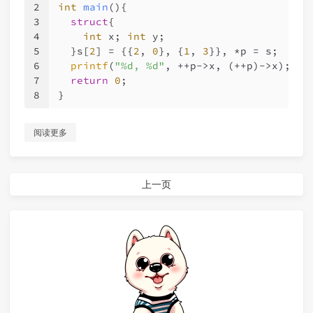
2
int
main
()
{
3
struct
{
4
int
 x; 
int
 y;
5
  }s[
2
] = {{
2
, 
0
}, {
1
, 
3
}}, *p = s;
6
printf
(
"%d, %d"
, ++p->x, (++p)->x);
7
return
0
;
8
}
阅读更多
上一页