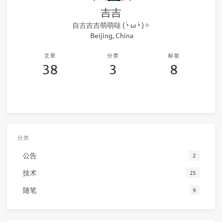
吉吉
自古吉吉萌萌哒 ( •̀ ω •́ )✧
Beijing, China
文章
分类
标签
38
3
8
分类
公告
2
技术
25
随笔
9