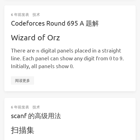
6 年前
发表
技术
Codeforces Round 695 A 题解
Wizard of Orz
n
There are
digital panels placed in a straight
0
9
line. Each panel can show any digit from
to
.
0
Initially, all panels show
.
阅读更多
6 年前
发表
技术
scanf 的高级用法
扫描集