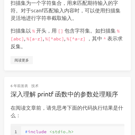
扫描集为一个字符集合，用来匹配期待输入的字
符。对于scanf匹配输入内容时，可以使用扫描集
灵活地进行字符串截取输入。
扫描集以
开头，用
包含字符集。如扫描集
%
[]
%
,
,
,
，其中
表示求
[abc]
%[a-z]
%[^abc]
%[^a-z]
^
反集。
阅读更多
6 年前
发表
技术
深入理解 printf 函数中的参数处理顺序
在阅读文章前，请先思考下面的代码执行结果是什
么：
1
#
include
<stdio.h>