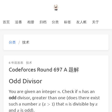
首页
追番
相册
归档
分类
标签
友人帐
关于
分类
技术
6 年前
发表
技术
Codeforces Round 697 A 题解
Odd Divisor
n
n
You are given an integer
. Check if
has an
odd
divisor, greater than one (does there exist
x
x
>
1
n
x
such a number
(
) that
is divisible by
x
and
is odd).