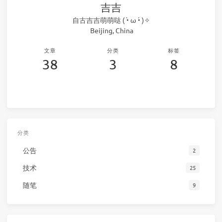
吉吉
自古吉吉萌萌哒 ( •̀ ω •́ )✧
Beijing, China
文章
分类
标签
38
3
8
分类
公告
2
技术
25
随笔
9