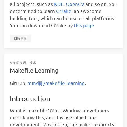
all projects, such as
KDE
,
OpenCV
and so on. So I
determined to learn
CMake
, an awesome
building tool, which can be use on all platforms.
You can download CMake by
this page
.
阅读更多
5 年前
发表
技术
Makefile Learning
GitHub:
mmdjiji/makefile-learning
.
Introduction
What is makefile? Most Windows developers
don’t know this, and it is useful in Linux
development. Most often, the makefile directs