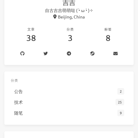
吉吉
自古吉吉萌萌哒 ( •̀ ω •́ )✧
Beijing, China
文章
分类
标签
38
3
8
分类
公告
2
技术
25
随笔
9